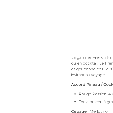
La gamme French Pinea
ou en cocktail. Le Fre
et gourmand celui ci 
invitant au voyage.
Accord Pineau / Cockt
Rouge Passion: 4 C
Tonic ou eau à gro
Cépage :
Merlot noir