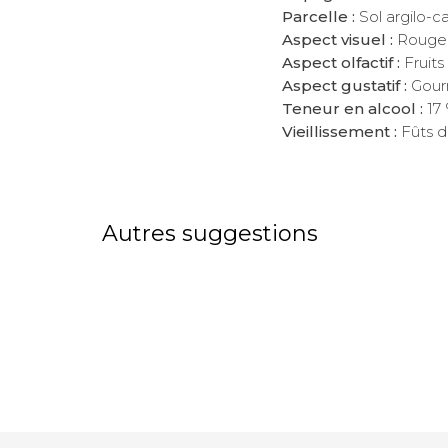
Parcelle :
Sol argilo-ca
Aspect visuel :
Rouge 
Aspect olfactif :
Fruits
Aspect gustatif :
Gour
Teneur en alcool :
17 
Vieillissement :
Fûts 
Autres suggestions
French Pineau Blanc
French
13,00
13,00
€
€