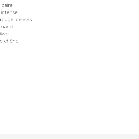
lcaire
intense
 rouge, cerises
mand
%vol
de chêne
 Pineau Rosé
Pineau des Charentes Bla
17,00
€