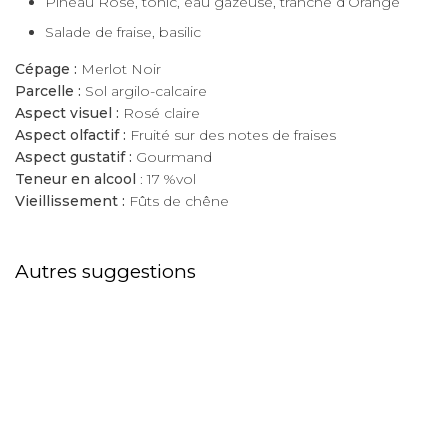
Pineau Rosé, tonic, eau gazeuse, tranche d’Orange
Salade de fraise, basilic
Cépage :
Merlot Noir
Parcelle :
Sol argilo-calcaire
Aspect visuel :
Rosé claire
Aspect olfactif :
Fruité sur des notes de fraises
Aspect gustatif :
Gourmand
Teneur en alcool
: 17 %vol
Vieillissement :
Fûts de chêne
Autres suggestions
French Pineau Blanc
French Pineau Rosé
13,00
13,00
€
€