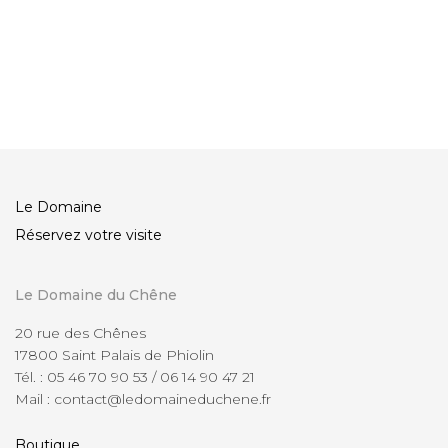
French Pineau Rouge
Pineau des Charentes
13,00
Blanc
€
17,00
€
Le Domaine
Réservez votre visite
Le Domaine du Chêne
20 rue des Chênes
17800 Saint Palais de Phiolin
Tél. : 05 46 70 90 53 / 06 14 90 47 21
Mail : contact@ledomaineduchene.fr
Boutique